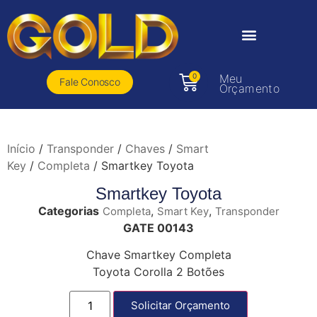
0
Meu
Fale Conosco
Orçamento
Início
/
Transponder
/
Chaves
/
Smart
Key
/
Completa
/ Smartkey Toyota
Smartkey Toyota
Categorias
,
,
Completa
Smart Key
Transponder
GATE 00143
Chave Smartkey Completa
Toyota Corolla 2 Botões
Solicitar Orçamento