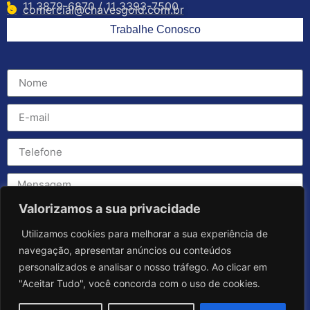
11 3879-6870 / 11 3393-7500
comercial@chavesgold.com.br
Trabalhe Conosco
Valorizamos a sua privacidade
Utilizamos cookies para melhorar a sua experiência de
navegação, apresentar anúncios ou conteúdos
personalizados e analisar o nosso tráfego. Ao clicar em
"Aceitar Tudo", você concorda com o uso de cookies.