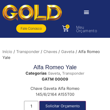
0
Meu
Fale Conosco
Orçamento
Início
/
Transponder
/
Chaves
/
Gaveta
/ Alfa Romeo
Yale
Alfa Romeo Yale
Categorias
,
Gaveta
Transponder
GATM 00009
Chave Gaveta Alfa Romeo
145/6/2164 A155T00
Solicitar Orçamento