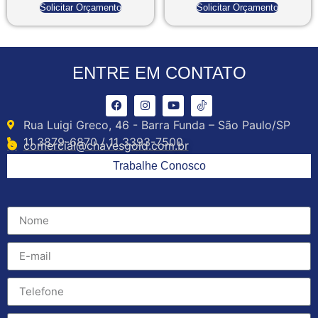
Solicitar Orçamento
Solicitar Orçamento
ENTRE EM CONTATO
Rua Luigi Greco, 46 - Barra Funda – São Paulo/SP
11 3879-6870 / 11 3393-7500
comercial@chavesgold.com.br
Trabalhe Conosco