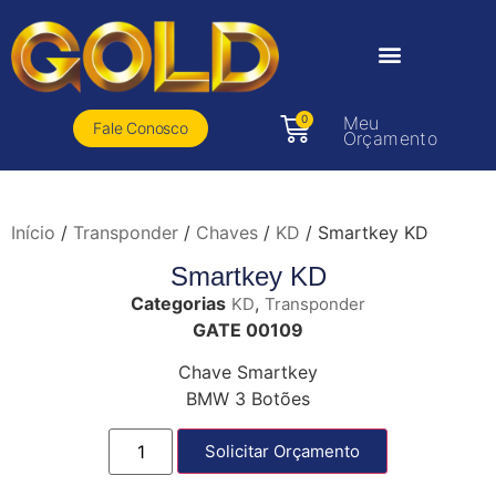
0
Meu
Fale Conosco
Orçamento
Início
/
Transponder
/
Chaves
/
KD
/ Smartkey KD
Smartkey KD
Categorias
,
KD
Transponder
GATE 00109
Chave Smartkey
BMW 3 Botões
Solicitar Orçamento