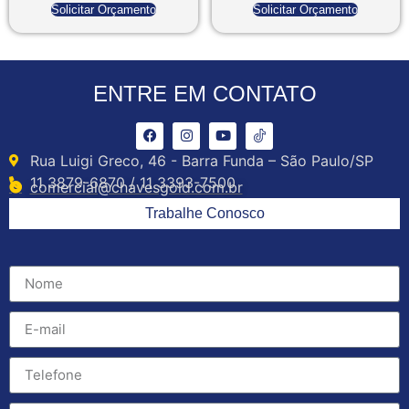
Solicitar Orçamento
Solicitar Orçamento
ENTRE EM CONTATO
Rua Luigi Greco, 46 - Barra Funda – São Paulo/SP
11 3879-6870 / 11 3393-7500
comercial@chavesgold.com.br
Trabalhe Conosco