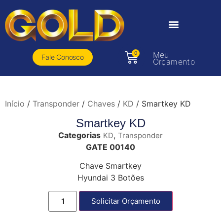
0
Meu
Fale Conosco
Orçamento
Início
/
Transponder
/
Chaves
/
KD
/ Smartkey KD
Smartkey KD
Categorias
,
KD
Transponder
GATE 00140
Chave Smartkey
Hyundai 3 Botões
Solicitar Orçamento