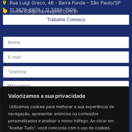
Rua Luigi Greco, 46 - Barra Funda – São Paulo/SP
11 3879-6870 / 11 3393-7500
comercial@chavesgold.com.br
Trabalhe Conosco
Valorizamos a sua privacidade
Utilizamos cookies para melhorar a sua experiência de
navegação, apresentar anúncios ou conteúdos
personalizados e analisar o nosso tráfego. Ao clicar em
"Aceitar Tudo", você concorda com o uso de cookies.