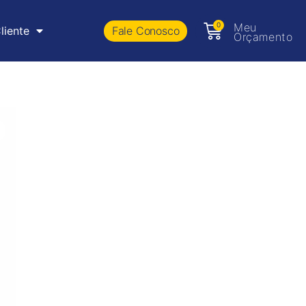
0
Meu
Fale Conosco
liente
Orçamento