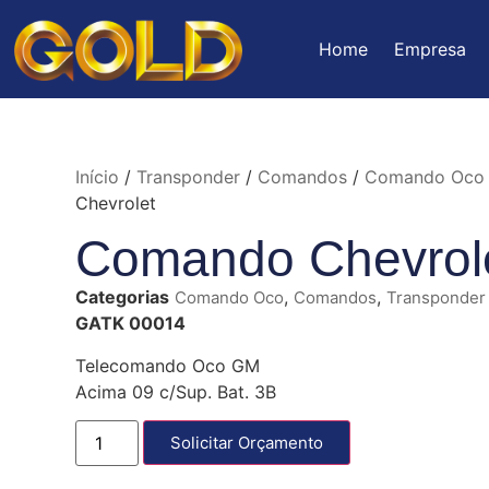
Home
Empresa
Início
/
Transponder
/
Comandos
/
Comando Oco
Chevrolet
Comando Chevrol
Categorias
,
,
Comando Oco
Comandos
Transponder
GATK 00014
Telecomando Oco GM
Acima 09 c/Sup. Bat. 3B
Solicitar Orçamento