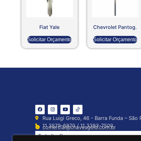
Fiat Yale
Chevrolet Pantog.
Solicitar Orçamento
Solicitar Orçamento
Rua Luigi Greco, 46 - Barra Funda – São 
11 3879-6870 / 11 3393-7500
comercial@chavesgold.com.br
Trabalhe Conosco