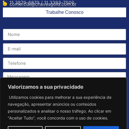
11 3879-6870 / 11 3393-7500
comercial@chavesgold.com.br
Trabalhe Conosco
Valorizamos a sua privacidade
Utilizamos cookies para melhorar a sua experiência de
navegação, apresentar anúncios ou conteúdos
personalizados e analisar o nosso tráfego. Ao clicar em
"Aceitar Tudo", você concorda com o uso de cookies.