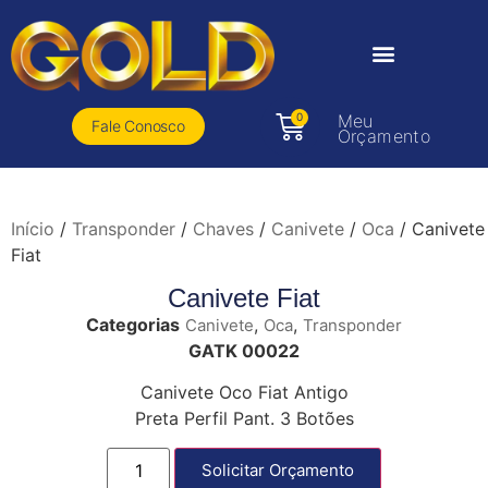
0
Meu
Fale Conosco
Orçamento
Início
/
Transponder
/
Chaves
/
Canivete
/
Oca
/ Canivete
Fiat
Canivete Fiat
Categorias
,
,
Canivete
Oca
Transponder
GATK 00022
Canivete Oco Fiat Antigo
Preta Perfil Pant. 3 Botões
Solicitar Orçamento