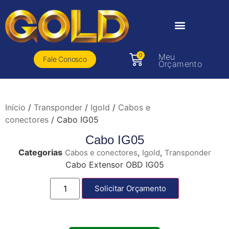
0
Meu
Fale Conosco
Orçamento
Início
/
Transponder
/
Igold
/
Cabos e
conectores
/ Cabo IG05
Cabo IG05
Categorias
,
,
Cabos e conectores
Igold
Transponder
Cabo Extensor OBD IG05
Solicitar Orçamento