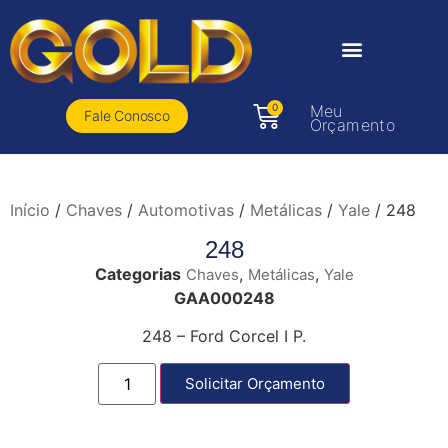
0
Meu
Fale Conosco
Orçamento
Início
/
Chaves
/
Automotivas
/
Metálicas
/
Yale
/ 248
248
Categorias
,
,
Chaves
Metálicas
Yale
GAA000248
248 – Ford Corcel I P.
Solicitar Orçamento