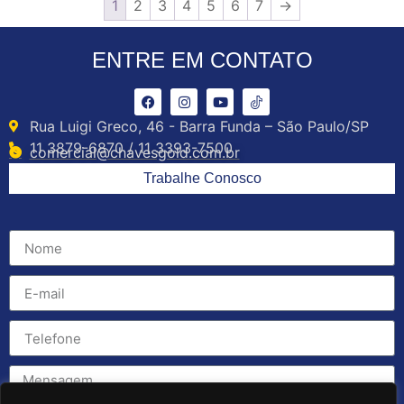
1
2
3
4
5
6
7
→
ENTRE EM CONTATO
Rua Luigi Greco, 46 - Barra Funda – São Paulo/SP
11 3879-6870 / 11 3393-7500
comercial@chavesgold.com.br
Trabalhe Conosco