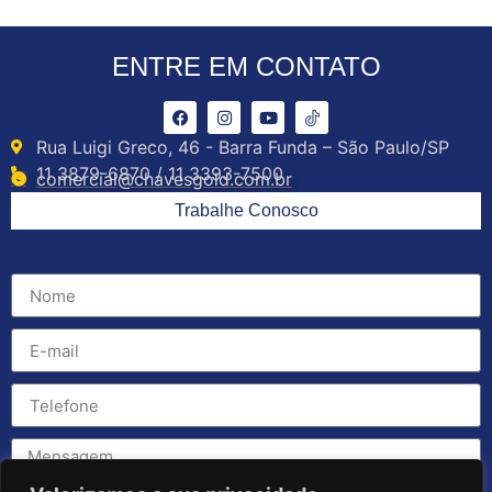
ENTRE EM CONTATO
Rua Luigi Greco, 46 - Barra Funda – São Paulo/SP
11 3879-6870 / 11 3393-7500
comercial@chavesgold.com.br
Trabalhe Conosco