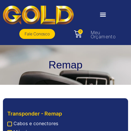
0
Meu
Fale Conosco
Orçamento
Remap
Transponder - Remap
Cabos e conectores