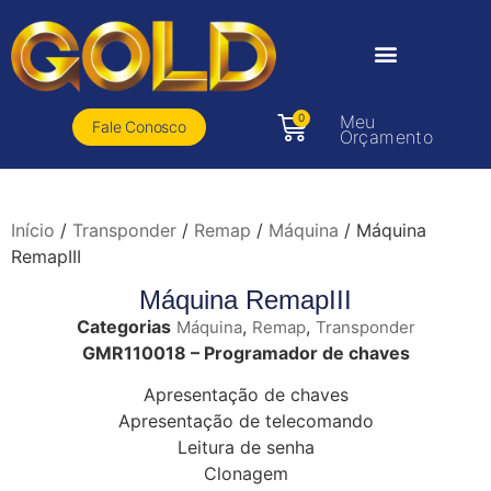
0
Meu
Fale Conosco
Orçamento
Início
/
Transponder
/
Remap
/
Máquina
/ Máquina
RemapIII
Máquina RemapIII
Categorias
,
,
Máquina
Remap
Transponder
GMR110018 – Programador de chaves
Apresentação de chaves
Apresentação de telecomando
Leitura de senha
Clonagem