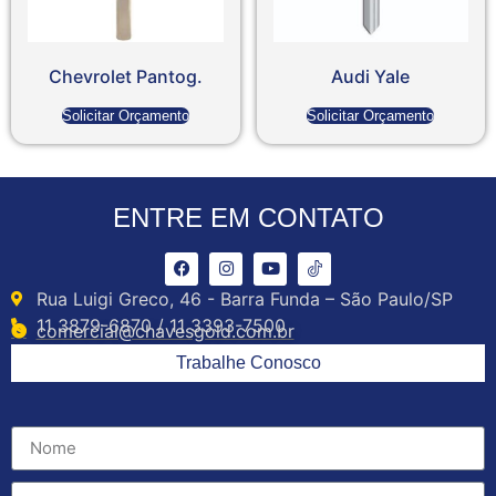
Chevrolet Pantog.
Audi Yale
Solicitar Orçamento
Solicitar Orçamento
ENTRE EM CONTATO
Rua Luigi Greco, 46 - Barra Funda – São Paulo/SP
11 3879-6870 / 11 3393-7500
comercial@chavesgold.com.br
Trabalhe Conosco