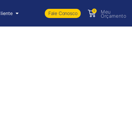
0
Meu
Fale Conosco
liente
Orçamento