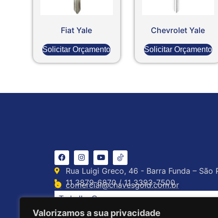
Fiat Yale
Chevrolet Yale
Solicitar Orçamento
Solicitar Orçamento
Rua Luigi Greco, 46 - Barra Funda – São 
11 3879-6870 / 11 3393-7500
comercial@chavesgold.com.br
Trabalhe Conosco
Valorizamos a sua privacidade