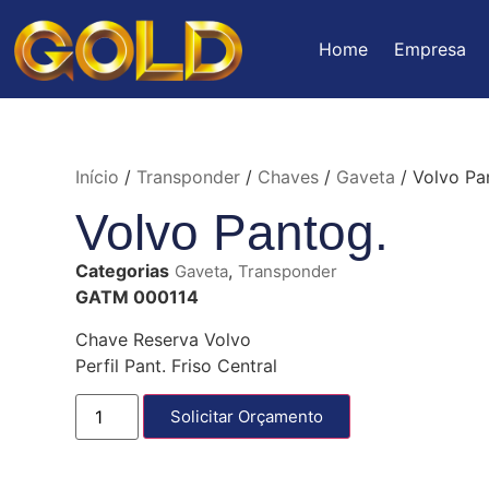
Home
Empresa
Início
/
Transponder
/
Chaves
/
Gaveta
/ Volvo Pa
Volvo Pantog.
Categorias
,
Gaveta
Transponder
GATM 000114
Chave Reserva Volvo
Perfil Pant. Friso Central
Solicitar Orçamento