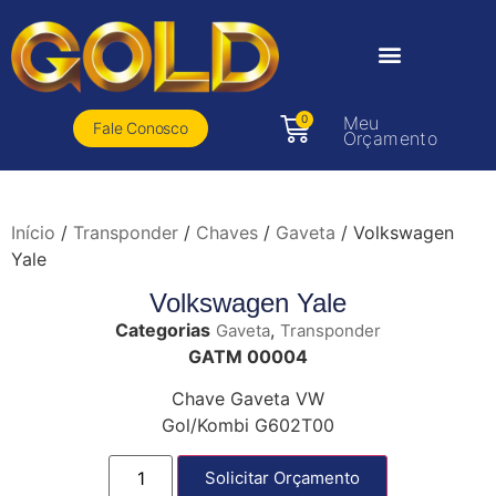
0
Meu
Fale Conosco
Orçamento
Início
/
Transponder
/
Chaves
/
Gaveta
/ Volkswagen
Yale
Volkswagen Yale
Categorias
,
Gaveta
Transponder
GATM 00004
Chave Gaveta VW
Gol/Kombi G602T00
Solicitar Orçamento