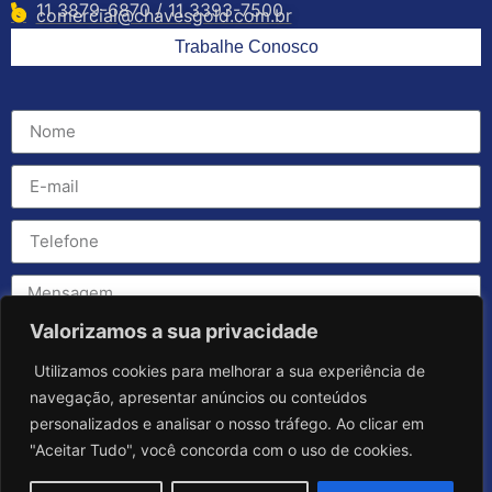
11 3879-6870 / 11 3393-7500
comercial@chavesgold.com.br
Trabalhe Conosco
Valorizamos a sua privacidade
Utilizamos cookies para melhorar a sua experiência de
navegação, apresentar anúncios ou conteúdos
personalizados e analisar o nosso tráfego. Ao clicar em
"Aceitar Tudo", você concorda com o uso de cookies.