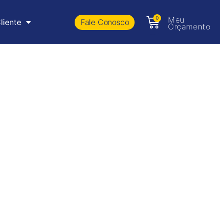
0
Meu
Fale Conosco
liente
Orçamento