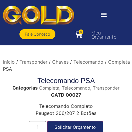
0
Meu
Fale Conosco
Orçamento
Início
/
Transponder
/
Chaves
/
Telecomando
/
Completa
PSA
Telecomando PSA
Categorias
,
,
Completa
Telecomando
Transponder
GATD 00027
Telecomando Completo
Peugeot 206/207 2 Botões
Solicitar Orçamento