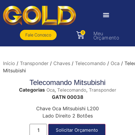
0
Meu
Fale Conosco
Orçamento
Início
/
Transponder
/
Chaves
/
Telecomando
/
Oca
/ Tel
Mitsubishi
Telecomando Mitsubishi
Categorias
,
,
Oca
Telecomando
Transponder
GATN 00038
Chave Oca Mitsubishi L200
Lado Direito 2 Botões
Solicitar Orçamento