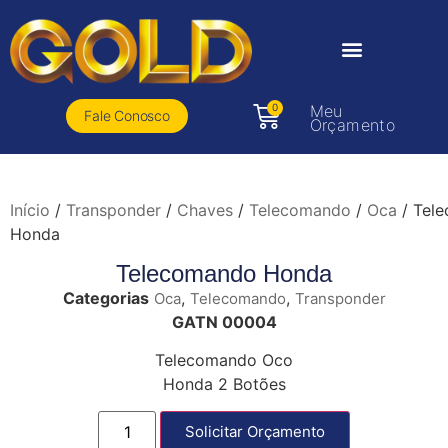
0
Meu
Fale Conosco
Orçamento
Início
/
Transponder
/
Chaves
/
Telecomando
/
Oca
/ Tel
Honda
Telecomando Honda
Categorias
,
,
Oca
Telecomando
Transponder
GATN 00004
Telecomando Oco
Honda 2 Botões
Solicitar Orçamento