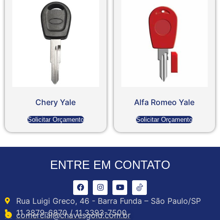
Chery Yale
Alfa Romeo Yale
Solicitar Orçamento
Solicitar Orçamento
ENTRE EM CONTATO
Rua Luigi Greco, 46 - Barra Funda – São Paulo/SP
11 3879-6870 / 11 3393-7500
comercial@chavesgold.com.br