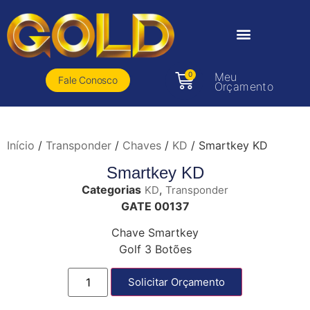
0
Meu
Fale Conosco
Orçamento
Início
/
Transponder
/
Chaves
/
KD
/ Smartkey KD
Smartkey KD
Categorias
,
KD
Transponder
GATE 00137
Chave Smartkey
Golf 3 Botões
Solicitar Orçamento