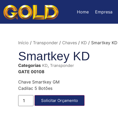
Home
Empresa
Início
/
Transponder
/
Chaves
/
KD
/ Smartkey KD
Smartkey KD
Categorias
,
KD
Transponder
GATE 00108
Chave Smartkey GM
Cadilac 5 Botões
Solicitar Orçamento