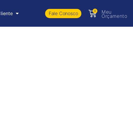
0
Meu
Fale Conosco
liente
Orçamento