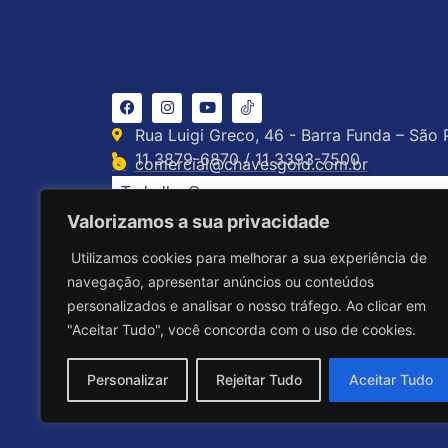
Rua Luigi Greco, 46 - Barra Funda – São 
11 3879-6870 / 11 3393-7500
comercial@chavesgold.com.br
Trabalhe Conosco
Valorizamos a sua privacidade
Utilizamos cookies para melhorar a sua experiência de
navegação, apresentar anúncios ou conteúdos
personalizados e analisar o nosso tráfego. Ao clicar em
"Aceitar Tudo", você concorda com o uso de cookies.
Personalizar
Rejeitar Tudo
Aceitar Tudo