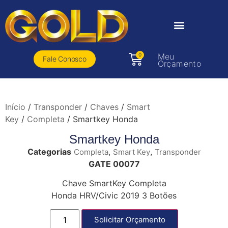
0
Meu
Fale Conosco
Orçamento
Início
/
Transponder
/
Chaves
/
Smart
Key
/
Completa
/ Smartkey Honda
Smartkey Honda
Categorias
,
,
Completa
Smart Key
Transponder
GATE 00077
Chave SmartKey Completa
Honda HRV/Civic 2019 3 Botões
Solicitar Orçamento