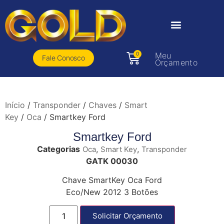
0
Meu
Fale Conosco
Orçamento
Início
/
Transponder
/
Chaves
/
Smart
Key
/
Oca
/ Smartkey Ford
Smartkey Ford
Categorias
,
,
Oca
Smart Key
Transponder
GATK 00030
Chave SmartKey Oca Ford
Eco/New 2012 3 Botões
Solicitar Orçamento