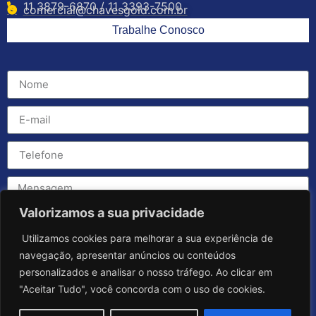
11 3879-6870 / 11 3393-7500
comercial@chavesgold.com.br
Trabalhe Conosco
Valorizamos a sua privacidade
Utilizamos cookies para melhorar a sua experiência de
navegação, apresentar anúncios ou conteúdos
personalizados e analisar o nosso tráfego. Ao clicar em
"Aceitar Tudo", você concorda com o uso de cookies.