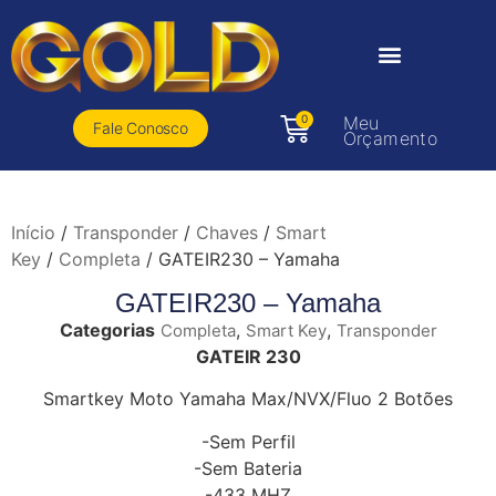
0
Meu
Fale Conosco
Orçamento
Início
/
Transponder
/
Chaves
/
Smart
Key
/
Completa
/ GATEIR230 – Yamaha
GATEIR230 – Yamaha
Categorias
,
,
Completa
Smart Key
Transponder
GATEIR 230
Smartkey Moto Yamaha Max/NVX/Fluo 2 Botões
-Sem Perfil
-Sem Bateria
-433 MHZ