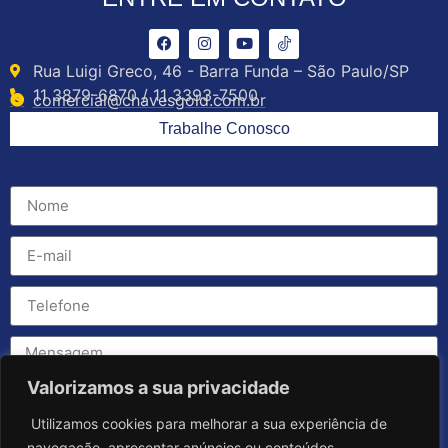
Rua Luigi Greco, 46 - Barra Funda – São Paulo/SP
11 3879-6870 / 11 3393-7500
comercial@chavesgold.com.br
Trabalhe Conosco
Valorizamos a sua privacidade
Utilizamos cookies para melhorar a sua experiência de
navegação, apresentar anúncios ou conteúdos