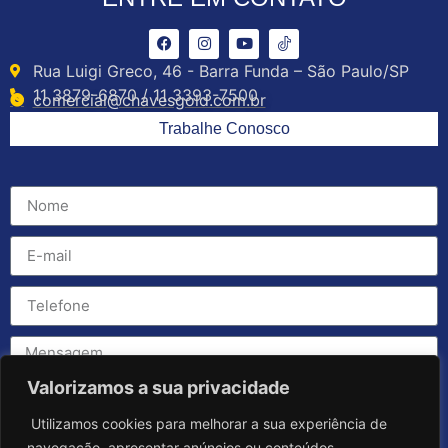
Rua Luigi Greco, 46 - Barra Funda – São Paulo/SP
11 3879-6870 / 11 3393-7500
comercial@chavesgold.com.br
Trabalhe Conosco
Valorizamos a sua privacidade
Utilizamos cookies para melhorar a sua experiência de
navegação, apresentar anúncios ou conteúdos