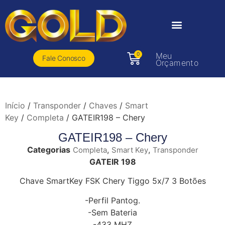
0
Meu
Fale Conosco
Orçamento
Início
/
Transponder
/
Chaves
/
Smart
Key
/
Completa
/ GATEIR198 – Chery
GATEIR198 – Chery
Categorias
,
,
Completa
Smart Key
Transponder
GATEIR 198
Chave SmartKey FSK Chery Tiggo 5x/7 3 Botões
-Perfil Pantog.
-Sem Bateria
-433 MHZ