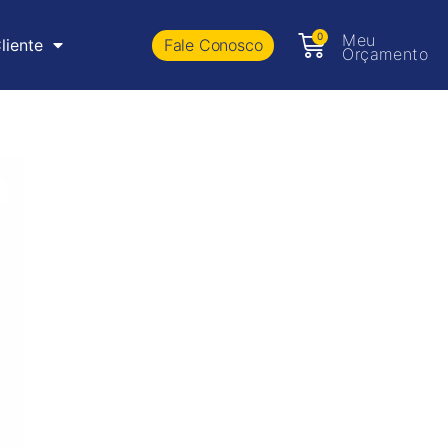
0
Meu
Fale Conosco
liente
Orçamento