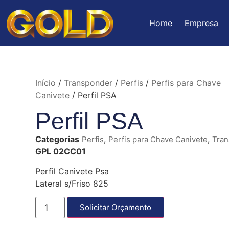
Home
Empresa
Início
/
Transponder
/
Perfis
/
Perfis para Chave
Canivete
/ Perfil PSA
Perfil PSA
Categorias
,
,
Perfis
Perfis para Chave Canivete
Tran
GPL 02CC01
Perfil Canivete Psa
Lateral s/Friso 825
Solicitar Orçamento