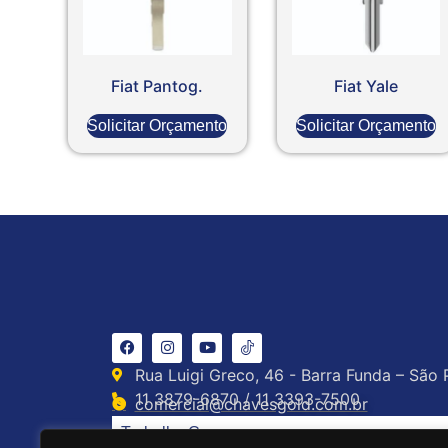
Fiat Pantog.
Fiat Yale
Solicitar Orçamento
Solicitar Orçamento
Rua Luigi Greco, 46 - Barra Funda – São 
11 3879-6870 / 11 3393-7500
comercial@chavesgold.com.br
Trabalhe Conosco