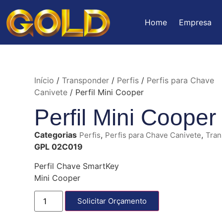
Home
Empresa
Início
/
Transponder
/
Perfis
/
Perfis para Chave
Canivete
/ Perfil Mini Cooper
Perfil Mini Cooper
Categorias
,
,
Perfis
Perfis para Chave Canivete
Tran
GPL 02C019
Perfil Chave SmartKey
Mini Cooper
Solicitar Orçamento