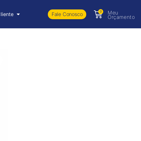
0
Meu
Fale Conosco
liente
Orçamento