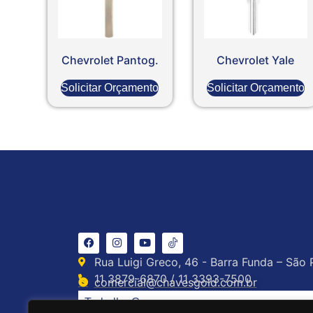
Chevrolet Pantog.
Chevrolet Yale
Solicitar Orçamento
Solicitar Orçamento
Rua Luigi Greco, 46 - Barra Funda – São 
11 3879-6870 / 11 3393-7500
comercial@chavesgold.com.br
Trabalhe Conosco