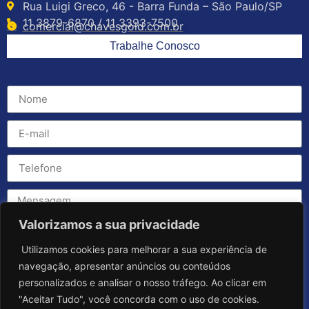
Rua Luigi Greco, 46 - Barra Funda – São Paulo/SP
11 3879-6870 / 11 3393-7500
comercial@chavesgold.com.br
Trabalhe Conosco
Valorizamos a sua privacidade
Utilizamos cookies para melhorar a sua experiência de
navegação, apresentar anúncios ou conteúdos
personalizados e analisar o nosso tráfego. Ao clicar em
"Aceitar Tudo", você concorda com o uso de cookies.