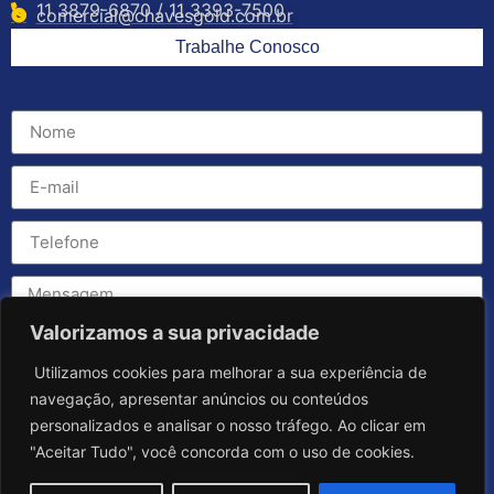
11 3879-6870 / 11 3393-7500
comercial@chavesgold.com.br
Trabalhe Conosco
Valorizamos a sua privacidade
Utilizamos cookies para melhorar a sua experiência de
navegação, apresentar anúncios ou conteúdos
personalizados e analisar o nosso tráfego. Ao clicar em
"Aceitar Tudo", você concorda com o uso de cookies.