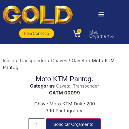
0
Meu
Fale Conosco
Orçamento
Início
/
Transponder
/
Chaves
/
Gaveta
/ Moto KTM
Pantog.
Moto KTM Pantog.
Categorias
,
Gaveta
Transponder
GATM 00099
Chave Moto KTM Duke 200
390 Pantográfica
Solicitar Orçamento