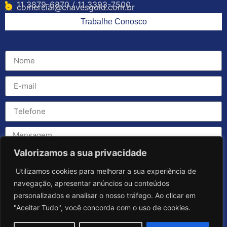
11 3879-6870 / 11 3393-7500
comercial@chavesgold.com.br
Trabalhe Conosco
Valorizamos a sua privacidade
Utilizamos cookies para melhorar a sua experiência de
navegação, apresentar anúncios ou conteúdos
personalizados e analisar o nosso tráfego. Ao clicar em
"Aceitar Tudo", você concorda com o uso de cookies.