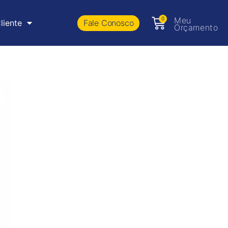
0
Meu
Fale Conosco
liente
Orçamento