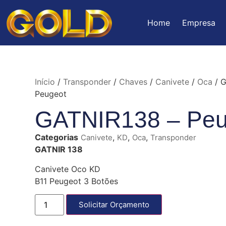
Home
Empresa
Início
/
Transponder
/
Chaves
/
Canivete
/
Oca
/ G
Peugeot
GATNIR138 – Peu
Categorias
,
,
,
Canivete
KD
Oca
Transponder
GATNIR 138
Canivete Oco KD
B11 Peugeot 3 Botões
Solicitar Orçamento