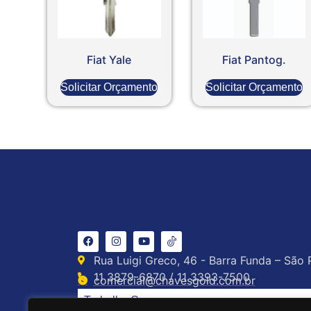
Fiat Yale
Fiat Pantog.
Solicitar Orçamento
Solicitar Orçamento
Rua Luigi Greco, 46 - Barra Funda – São 
11 3879-6870 / 11 3393-7500
comercial@chavesgold.com.br
Trabalhe Conosco