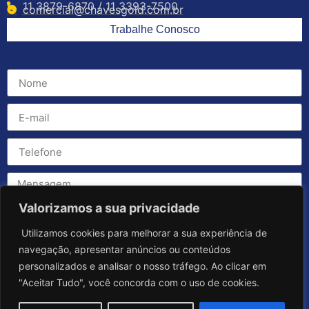
11 3879-6870 / 11 3393-7500
comercial@chavesgold.com.br
Trabalhe Conosco
Valorizamos a sua privacidade
Utilizamos cookies para melhorar a sua experiência de
navegação, apresentar anúncios ou conteúdos
personalizados e analisar o nosso tráfego. Ao clicar em
"Aceitar Tudo", você concorda com o uso de cookies.