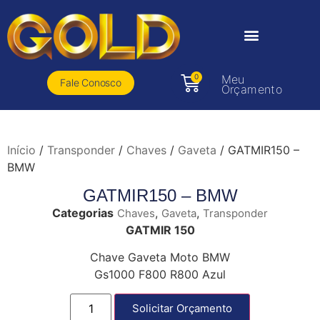
0
Meu
Fale Conosco
Orçamento
Início
/
Transponder
/
Chaves
/
Gaveta
/ GATMIR150 –
BMW
GATMIR150 – BMW
Categorias
,
,
Chaves
Gaveta
Transponder
GATMIR 150
Chave Gaveta Moto BMW
Gs1000 F800 R800 Azul
Solicitar Orçamento