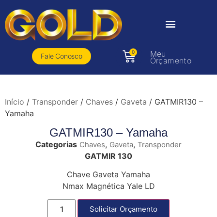
0
Meu
Fale Conosco
Orçamento
Início
/
Transponder
/
Chaves
/
Gaveta
/ GATMIR130 –
Yamaha
GATMIR130 – Yamaha
Categorias
,
,
Chaves
Gaveta
Transponder
GATMIR 130
Chave Gaveta Yamaha
Nmax Magnética Yale LD
Solicitar Orçamento