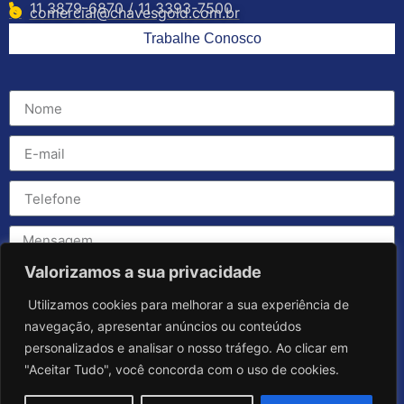
11 3879-6870 / 11 3393-7500
comercial@chavesgold.com.br
Trabalhe Conosco
Valorizamos a sua privacidade
Utilizamos cookies para melhorar a sua experiência de
navegação, apresentar anúncios ou conteúdos
personalizados e analisar o nosso tráfego. Ao clicar em
"Aceitar Tudo", você concorda com o uso de cookies.