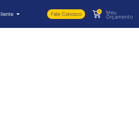
0
Meu
Fale Conosco
liente
Orçamento