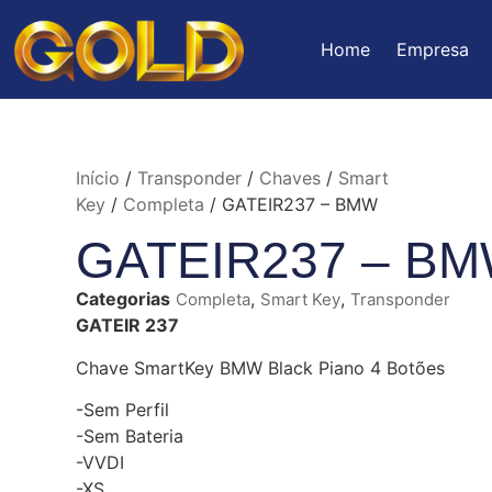
Home
Empresa
Início
/
Transponder
/
Chaves
/
Smart
Key
/
Completa
/ GATEIR237 – BMW
GATEIR237 – B
Categorias
,
,
Completa
Smart Key
Transponder
GATEIR 237
Chave SmartKey BMW Black Piano 4 Botões
-Sem Perfil
-Sem Bateria
-VVDI
-XS