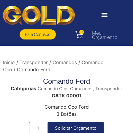
0
Meu
Fale Conosco
Orçamento
Início
/
Transponder
/
Comandos
/
Comando
Oco
/ Comando Ford
Comando Ford
Categorias
,
,
Comando Oco
Comandos
Transponder
GATK 00001
Comando Oco Ford
3 Botões
Solicitar Orçamento