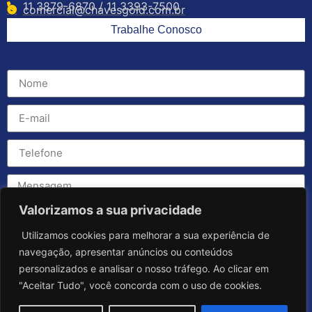
11 3879-6870 / 11 3393-7500
comercial@chavesgold.com.br
Trabalhe Conosco
Valorizamos a sua privacidade
Utilizamos cookies para melhorar a sua experiência de
navegação, apresentar anúncios ou conteúdos
personalizados e analisar o nosso tráfego. Ao clicar em
"Aceitar Tudo", você concorda com o uso de cookies.