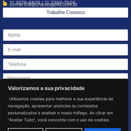
11 3879-6870 / 11 3393-7500
comercial@chavesgold.com.br
Trabalhe Conosco
Valorizamos a sua privacidade
Utilizamos cookies para melhorar a sua experiência de
navegação, apresentar anúncios ou conteúdos
personalizados e analisar o nosso tráfego. Ao clicar em
"Aceitar Tudo", você concorda com o uso de cookies.