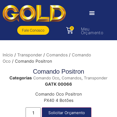
0
Meu
Fale Conosco
Orçamento
Início
/
Transponder
/
Comandos
/
Comando
Oco
/ Comando Positron
Comando Positron
Categorias
,
,
Comando Oco
Comandos
Transponder
GATK 00066
Comando Oco Positron
PX40 4 Botões
Solicitar Orçamento