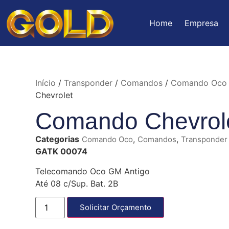
Home
Empresa
Início
/
Transponder
/
Comandos
/
Comando Oco
Chevrolet
Comando Chevrol
Categorias
,
,
Comando Oco
Comandos
Transponder
GATK 00074
Telecomando Oco GM Antigo
Até 08 c/Sup. Bat. 2B
Solicitar Orçamento