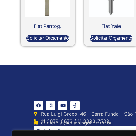
Fiat Pantog.
Fiat Yale
Solicitar Orçamento
Solicitar Orçamento
Rua Luigi Greco, 46 - Barra Funda – São 
11 3879-6870 / 11 3393-7500
comercial@chavesgold.com.br
Trabalhe Conosco