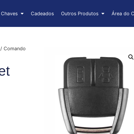
Chaves
Cadeados
Outros Produtos
Área do C
/ Comando
et