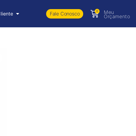
0
Meu
Fale Conosco
liente
Orçamento