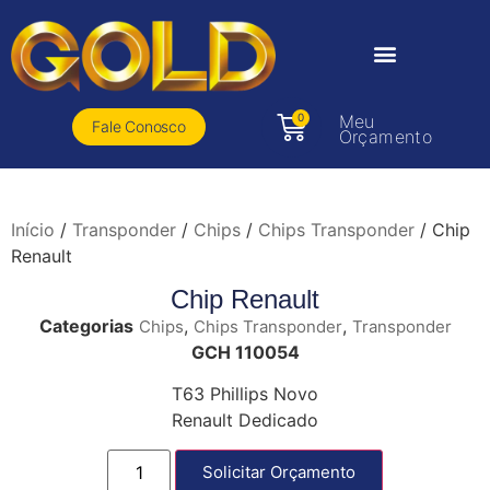
0
Meu
Fale Conosco
Orçamento
Início
/
Transponder
/
Chips
/
Chips Transponder
/ Chip
Renault
Chip Renault
Categorias
,
,
Chips
Chips Transponder
Transponder
GCH 110054
T63 Phillips Novo
Renault Dedicado
Solicitar Orçamento