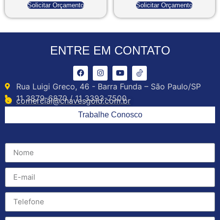
Solicitar Orçamento
Solicitar Orçamento
ENTRE EM CONTATO
Rua Luigi Greco, 46 - Barra Funda – São Paulo/SP
11 3879-6870 / 11 3393-7500
comercial@chavesgold.com.br
Trabalhe Conosco