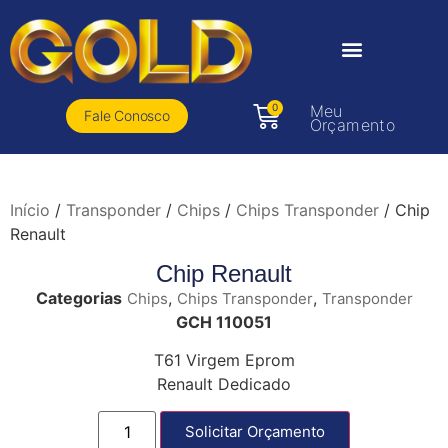
0
Meu
Fale Conosco
Orçamento
Início
/
Transponder
/
Chips
/
Chips Transponder
/ Chip
Renault
Chip Renault
Categorias
,
,
Chips
Chips Transponder
Transponder
GCH 110051
T61 Virgem Eprom
Renault Dedicado
Solicitar Orçamento