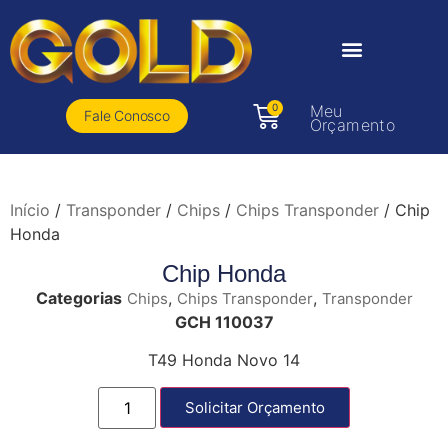
0
Meu
Fale Conosco
Orçamento
Início
/
Transponder
/
Chips
/
Chips Transponder
/ Chip
Honda
Chip Honda
Categorias
,
,
Chips
Chips Transponder
Transponder
GCH 110037
T49 Honda Novo 14
Solicitar Orçamento