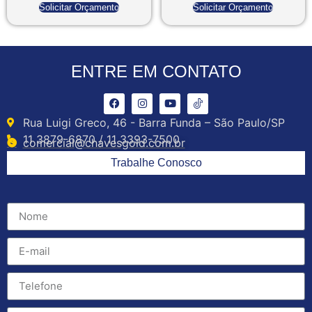
Solicitar Orçamento
Solicitar Orçamento
ENTRE EM CONTATO
Rua Luigi Greco, 46 - Barra Funda – São Paulo/SP
11 3879-6870 / 11 3393-7500
comercial@chavesgold.com.br
Trabalhe Conosco