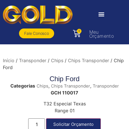
0
Meu
Fale Conosco
Orçamento
Início
/
Transponder
/
Chips
/
Chips Transponder
/ Chip
Ford
Chip Ford
Categorias
,
,
Chips
Chips Transponder
Transponder
GCH 110017
T32 Especial Texas
Range 01
Solicitar Orçamento