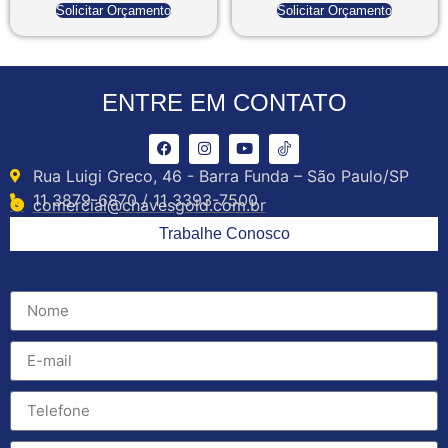
Solicitar Orçamento
Solicitar Orçamento
ENTRE EM CONTATO
Rua Luigi Greco, 46 - Barra Funda – São Paulo/SP
11 3879-6870 / 11 3393-7500
comercial@chavesgold.com.br
Trabalhe Conosco