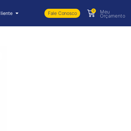
0
Meu
Fale Conosco
liente
Orçamento