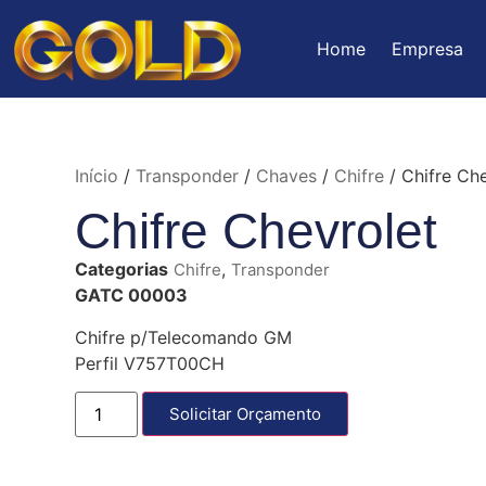
Home
Empresa
Início
/
Transponder
/
Chaves
/
Chifre
/ Chifre Che
Chifre Chevrolet
Categorias
,
Chifre
Transponder
GATC 00003
Chifre p/Telecomando GM
Perfil V757T00CH
Solicitar Orçamento