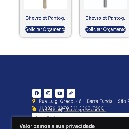
Chevrolet Pantog.
Chevrolet Pantog.
Solicitar Orçamento
Solicitar Orçamento
Rua Luigi Greco, 46 - Barra Funda – São 
11 3879-6870 / 11 3393-7500
comercial@chavesgold.com.br
Trabalhe Conosco
Valorizamos a sua privacidade