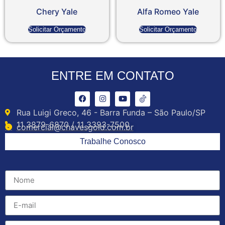
Chery Yale
Alfa Romeo Yale
Solicitar Orçamento
Solicitar Orçamento
ENTRE EM CONTATO
Rua Luigi Greco, 46 - Barra Funda – São Paulo/SP
11 3879-6870 / 11 3393-7500
comercial@chavesgold.com.br
Trabalhe Conosco