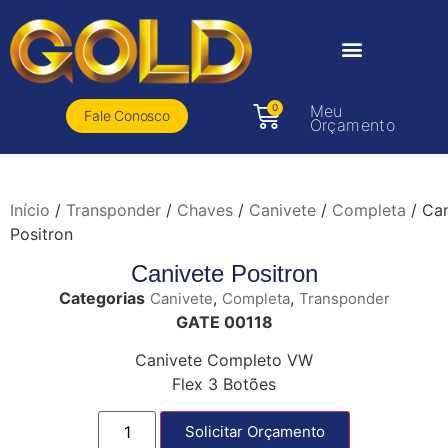
0
Meu
Fale Conosco
Orçamento
Início
/
Transponder
/
Chaves
/
Canivete
/
Completa
/ Can
Positron
Canivete Positron
Categorias
,
,
Canivete
Completa
Transponder
GATE 00118
Canivete Completo VW
Flex 3 Botões
Solicitar Orçamento