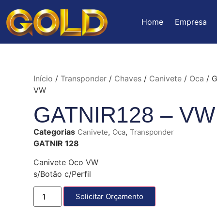
Home
Empresa
Início
/
Transponder
/
Chaves
/
Canivete
/
Oca
/ G
VW
GATNIR128 – VW
Categorias
,
,
Canivete
Oca
Transponder
GATNIR 128
Canivete Oco VW
s/Botão c/Perfil
Solicitar Orçamento