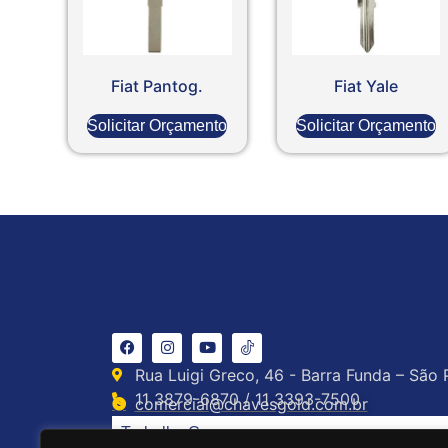
Fiat Pantog.
Fiat Yale
Solicitar Orçamento
Solicitar Orçamento
Rua Luigi Greco, 46 - Barra Funda – São 
11 3879-6870 / 11 3393-7500
comercial@chavesgold.com.br
Trabalhe Conosco