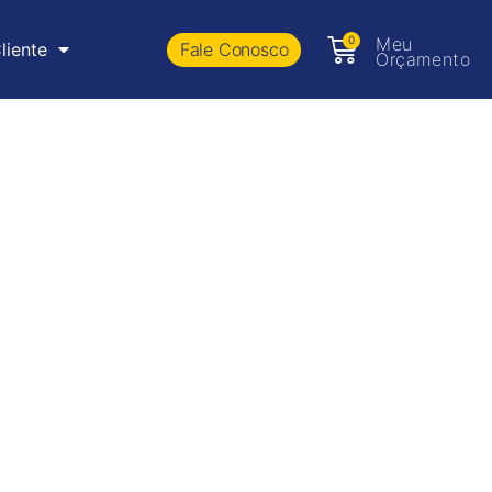
0
Meu
Fale Conosco
liente
Orçamento