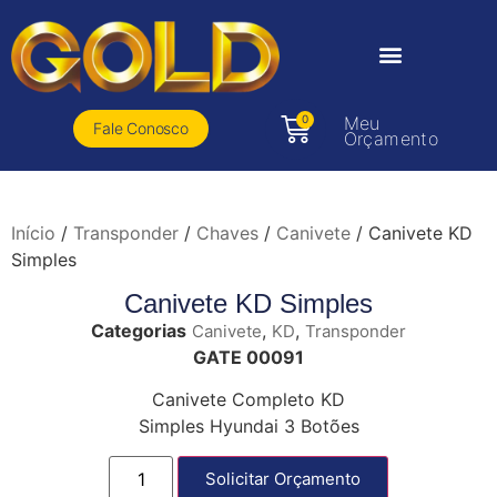
0
Meu
Fale Conosco
Orçamento
Início
/
Transponder
/
Chaves
/
Canivete
/ Canivete KD
Simples
Canivete KD Simples
Categorias
,
,
Canivete
KD
Transponder
GATE 00091
Canivete Completo KD
Simples Hyundai 3 Botões
Solicitar Orçamento