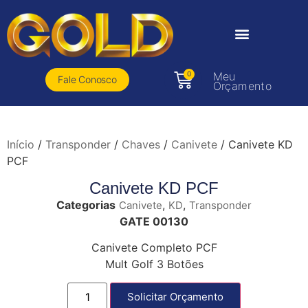
0
Meu
Fale Conosco
Orçamento
Início
/
Transponder
/
Chaves
/
Canivete
/ Canivete KD
PCF
Canivete KD PCF
Categorias
,
,
Canivete
KD
Transponder
GATE 00130
Canivete Completo PCF
Mult Golf 3 Botões
Solicitar Orçamento