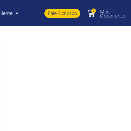
0
Meu
Fale Conosco
liente
Orçamento