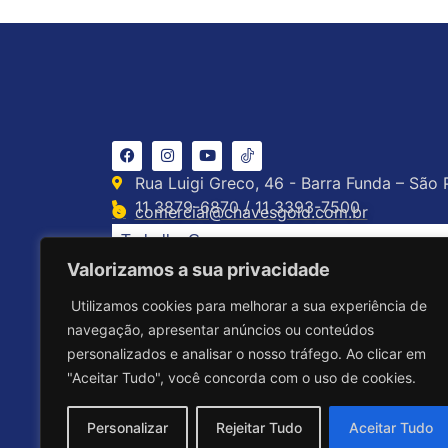
Rua Luigi Greco, 46 - Barra Funda – São 
11 3879-6870 / 11 3393-7500
comercial@chavesgold.com.br
Trabalhe Conosco
Valorizamos a sua privacidade
Utilizamos cookies para melhorar a sua experiência de
navegação, apresentar anúncios ou conteúdos
personalizados e analisar o nosso tráfego. Ao clicar em
"Aceitar Tudo", você concorda com o uso de cookies.
Personalizar
Rejeitar Tudo
Aceitar Tudo