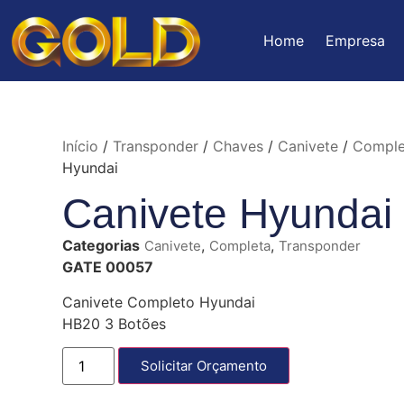
Home
Empresa
Início
/
Transponder
/
Chaves
/
Canivete
/
Comple
Hyundai
Canivete Hyundai
Categorias
,
,
Canivete
Completa
Transponder
GATE 00057
Canivete Completo Hyundai
HB20 3 Botões
Solicitar Orçamento