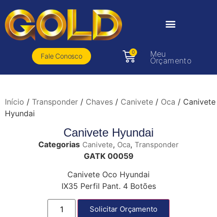
0
Meu
Fale Conosco
Orçamento
Início
/
Transponder
/
Chaves
/
Canivete
/
Oca
/ Canivete
Hyundai
Canivete Hyundai
Categorias
,
,
Canivete
Oca
Transponder
GATK 00059
Canivete Oco Hyundai
IX35 Perfil Pant. 4 Botões
Solicitar Orçamento