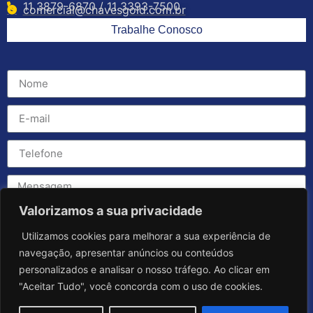
11 3879-6870 / 11 3393-7500
comercial@chavesgold.com.br
Trabalhe Conosco
Valorizamos a sua privacidade
Utilizamos cookies para melhorar a sua experiência de
navegação, apresentar anúncios ou conteúdos
personalizados e analisar o nosso tráfego. Ao clicar em
"Aceitar Tudo", você concorda com o uso de cookies.