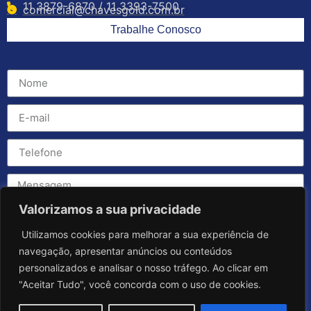
11 3879-6870 / 11 3393-7500
comercial@chavesgold.com.br
Trabalhe Conosco
Valorizamos a sua privacidade
Utilizamos cookies para melhorar a sua experiência de
navegação, apresentar anúncios ou conteúdos
personalizados e analisar o nosso tráfego. Ao clicar em
"Aceitar Tudo", você concorda com o uso de cookies.