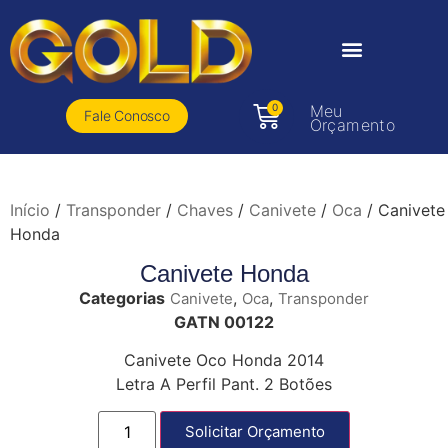
0
Meu
Fale Conosco
Orçamento
Início
/
Transponder
/
Chaves
/
Canivete
/
Oca
/ Canivete
Honda
Canivete Honda
Categorias
,
,
Canivete
Oca
Transponder
GATN 00122
Canivete Oco Honda 2014
Letra A Perfil Pant. 2 Botões
Solicitar Orçamento