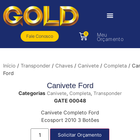
0
Meu
Fale Conosco
Orçamento
Início
/
Transponder
/
Chaves
/
Canivete
/
Completa
/ Can
Ford
Canivete Ford
Categorias
,
,
Canivete
Completa
Transponder
GATE 00048
Canivete Completo Ford
Ecosport 2010 3 Botões
Solicitar Orçamento